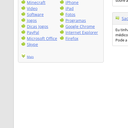
sobre a
Minecraft
iPhone
Video
iPad
Software
Fotos
Sao
Jogos
Programas
Dicas Jogos
Google Chrome
Eu tin
PayPal
Internet Explorer
médico 
Microsoft Office
Firefox
Pode a 
Skype
Mais