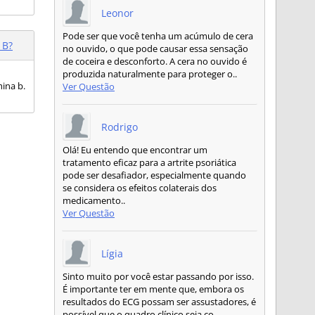
Leonor
Pode ser que você tenha um acúmulo de cera
 B?
no ouvido, o que pode causar essa sensação
de coceira e desconforto. A cera no ouvido é
produzida naturalmente para proteger o..
ina b.
Ver Questão
Rodrigo
Olá! Eu entendo que encontrar um
tratamento eficaz para a artrite psoriática
pode ser desafiador, especialmente quando
se considera os efeitos colaterais dos
medicamento..
Ver Questão
Lígia
Sinto muito por você estar passando por isso.
É importante ter em mente que, embora os
resultados do ECG possam ser assustadores, é
possível que o quadro clínico seja co..