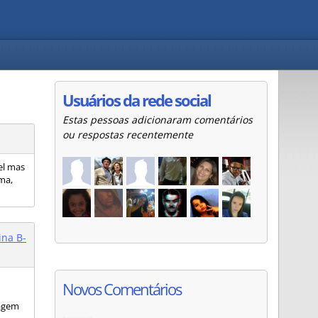
Usuários da rede social
Estas pessoas adicionaram comentários
ou respostas recentemente
el mas
rma,
ina B-
m
Novos Comentários
lagem