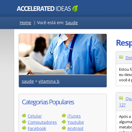
Home
|
Você está em:
Saude
Resp
Dos
Estou f
eu desc
você é 
saude
>
vitamina b
Qua
Categorias Populares
12?
Celular
iTunes
Após a 
Computadores
Youtube
alguma
metabol
Facebook
Android