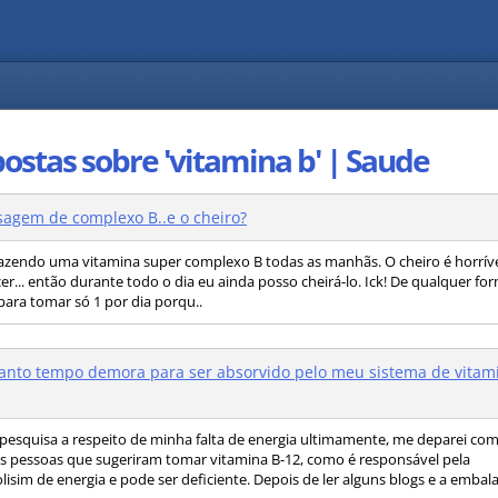
ostas sobre 'vitamina b' | Saude
agem de complexo B..e o cheiro?
azendo uma vitamina super complexo B todas as manhãs. O cheiro é horrív
er... então durante todo o dia eu ainda posso cheirá-lo. Ick! De qualquer fo
para tomar só 1 por dia porqu..
nto tempo demora para ser absorvido pelo meu sistema de vitam
pesquisa a respeito de minha falta de energia ultimamente, me deparei co
s pessoas que sugeriram tomar vitamina B-12, como é responsável pela
isim de energia e pode ser deficiente. Depois de ler alguns blogs e a emba