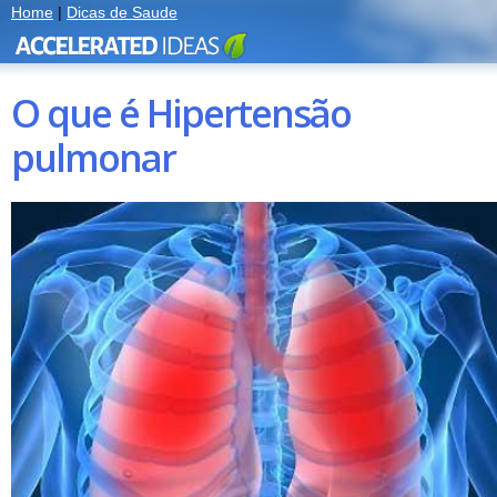
Home
|
Dicas de Saude
O que é Hipertensão
pulmonar