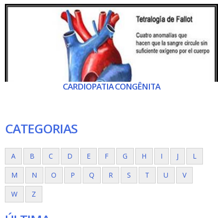
CARDIOPATIA CONGÊNITA
CATEGORIAS
A
B
C
D
E
F
G
H
I
J
L
M
N
O
P
Q
R
S
T
U
V
W
Z