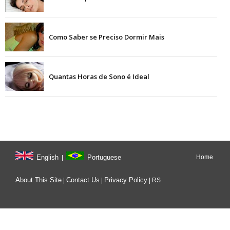
Como Saber se Preciso Dormir Mais
Quantas Horas de Sono é Ideal
English
Portuguese
Home
|
About This Site
Contact Us
Privacy Policy
|
|
|
RS